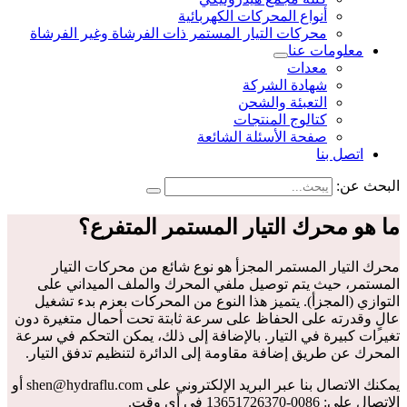
أنواع المحركات الكهربائية
محركات التيار المستمر ذات الفرشاة وغير الفرشاة
معلومات عنا
معدات
شهادة الشركة
التعبئة والشحن
كتالوج المنتجات
صفحة الأسئلة الشائعة
اتصل بنا
البحث عن:
ما هو محرك التيار المستمر المتفرع؟
محرك التيار المستمر المجزأ هو نوع شائع من محركات التيار
المستمر، حيث يتم توصيل ملفي المحرك والملف الميداني على
التوازي (المجزأ). يتميز هذا النوع من المحركات بعزم بدء تشغيل
عالٍ وقدرته على الحفاظ على سرعة ثابتة تحت أحمال متغيرة دون
تغيرات كبيرة في التيار. بالإضافة إلى ذلك، يمكن التحكم في سرعة
المحرك عن طريق إضافة مقاومة إلى الدائرة لتنظيم تدفق التيار.
يمكنك الاتصال بنا عبر البريد الإلكتروني على shen@hydraflu.com أو
الاتصال على: 0086-13651726370 في أي وقت.