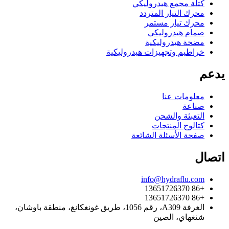
كتلة مجمع هيدروليكي
محرك التيار المتردد
محرك تيار مستمر
صمام هيدروليكي
مضخة هيدروليكية
خراطيم وتجهيزات هيدروليكية
يدعم
معلومات عنا
صناعة
التعبئة والشحن
كتالوج المنتجات
صفحة الأسئلة الشائعة
اتصال
info@hydraflu.com
+86 13651726370
+86 13651726370
الغرفة A309، رقم 1056، طريق غونغكانغ، منطقة باوشان،
شنغهاي، الصين