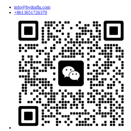
info@hydraflu.com
+8613651726370