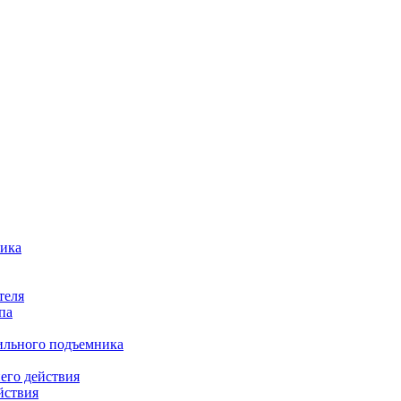
ника
теля
па
бильного подъемника
его действия
йствия