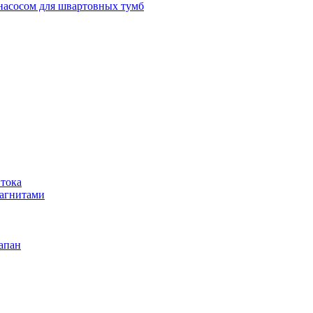
 насосом для швартовных тумб
 тока
магнитами
апан