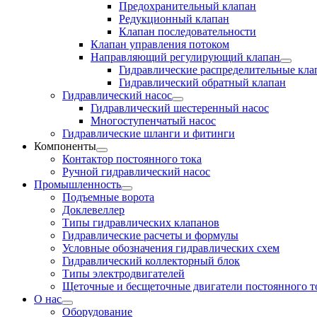
Предохранительный клапан
Редукционный клапан
Клапан последовательности
Клапан управления потоком
Направляющий регулирующий клапан
Гидравлические распределительные кл
Гидравлический обратный клапан
Гидравлический насос
Гидравлический шестеренный насос
Многоступенчатый насос
Гидравлические шланги и фитинги
Компоненты
Контактор постоянного тока
Ручной гидравлический насос
Промышленность
Подъемные ворота
Доклевеллер
Типы гидравлических клапанов
Гидравлические расчеты и формулы
Условные обозначения гидравлических схем
Гидравлический коллекторный блок
Типы электродвигателей
Щеточные и бесщеточные двигатели постоянного т
О нас
Оборудование