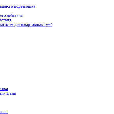
бильного подъемника
его действия
йствия
 насосом для швартовных тумб
 тока
магнитами
апан