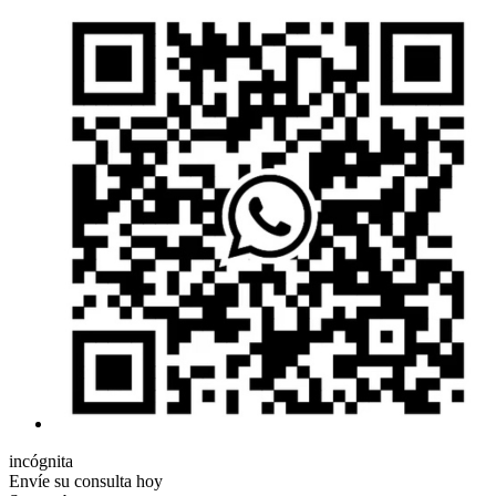
incógnita
Envíe su consulta hoy