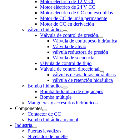
Motor eléctrico de 12 V CC
Motor eléctrico de 24 V CC
Motor eléctrico de CC con escobillas
Motor de CC de imán permanente
Motor de CC en derivación
válvula hidráulica
Válvula de control de presión
Válvula de contrapeso hidráulica
Válvula de alivio
válvula reductora de presión
Válvula de secuencia
válvula de control de flujo
Válvula de control direccional
válvulas desviadoras hidráulicas
válvula de retención hidráulica
Bomba hidráulica
Bomba hidráulica de engranajes
Bomba múltiple
Mangueras y accesorios hidráulicos
Componentes
Contactor de CC
Bomba hidráulica manual
Industria
Puertas levadizas
Nivelador de muelle