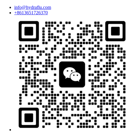
info@hydraflu.com
+8613651726370