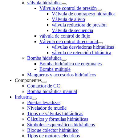
válvula hidráulica
Válvula de control de presión
Válvula de contrapeso hidráulica
Válvula de alivio
válvula reductora de presión
Válvula de secuencia
válvula de control de flujo
Válvula de control direccional
válvulas desviadoras hidráulicas
válvula de retención hidráulica
Bomba hidráulica
Bomba hidráulica de engranajes
Bomba múltiple
Mangueras y accesorios hidráulicos
Componentes
Contactor de CC
Bomba hidráulica manual
Industria
Puertas levadizas
Nivelador de muelle
Tipos de válvulas hidráulicas
Cálculos y fórmulas hidráulicas
Símbolos esquemáticos hidráulicos
Bloque colector hidráulico
Tipos de motores eléctricos