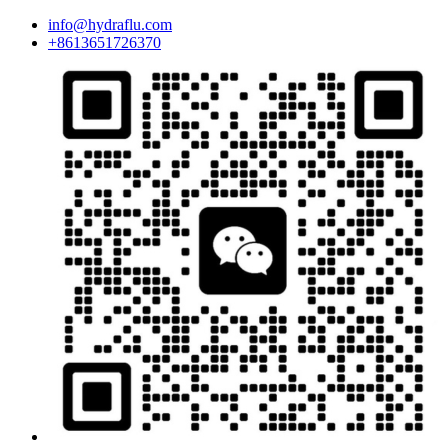
info@hydraflu.com
+8613651726370