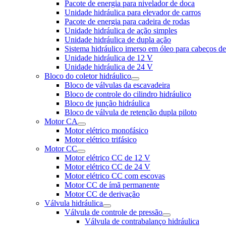
Pacote de energia para nivelador de doca
Unidade hidráulica para elevador de carros
Pacote de energia para cadeira de rodas
Unidade hidráulica de ação simples
Unidade hidráulica de dupla ação
Sistema hidráulico imerso em óleo para cabeços d
Unidade hidráulica de 12 V
Unidade hidráulica de 24 V
Bloco do coletor hidráulico
Bloco de válvulas da escavadeira
Bloco de controle do cilindro hidráulico
Bloco de junção hidráulica
Bloco de válvula de retenção dupla piloto
Motor CA
Motor elétrico monofásico
Motor elétrico trifásico
Motor CC
Motor elétrico CC de 12 V
Motor elétrico CC de 24 V
Motor elétrico CC com escovas
Motor CC de ímã permanente
Motor CC de derivação
Válvula hidráulica
Válvula de controle de pressão
Válvula de contrabalanço hidráulica