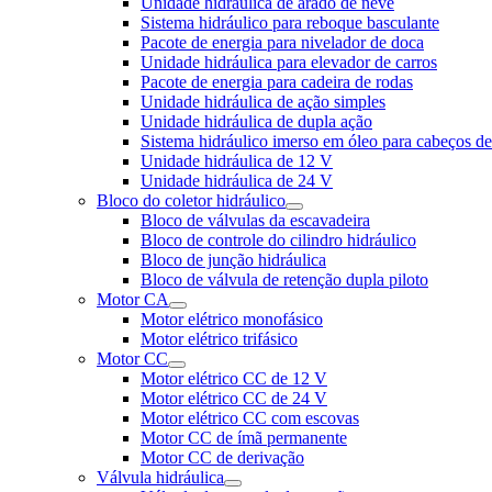
Unidade hidráulica de arado de neve
Sistema hidráulico para reboque basculante
Pacote de energia para nivelador de doca
Unidade hidráulica para elevador de carros
Pacote de energia para cadeira de rodas
Unidade hidráulica de ação simples
Unidade hidráulica de dupla ação
Sistema hidráulico imerso em óleo para cabeços d
Unidade hidráulica de 12 V
Unidade hidráulica de 24 V
Bloco do coletor hidráulico
Bloco de válvulas da escavadeira
Bloco de controle do cilindro hidráulico
Bloco de junção hidráulica
Bloco de válvula de retenção dupla piloto
Motor CA
Motor elétrico monofásico
Motor elétrico trifásico
Motor CC
Motor elétrico CC de 12 V
Motor elétrico CC de 24 V
Motor elétrico CC com escovas
Motor CC de ímã permanente
Motor CC de derivação
Válvula hidráulica