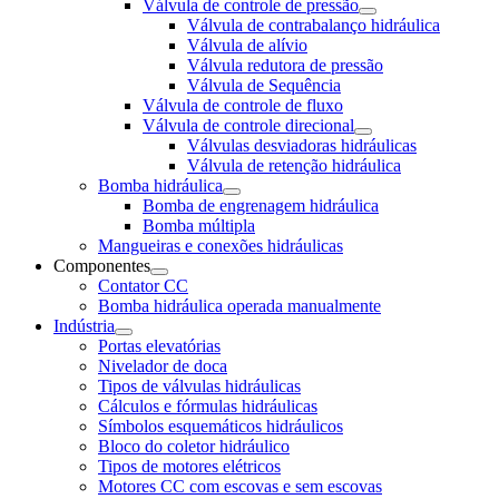
Válvula de controle de pressão
Válvula de contrabalanço hidráulica
Válvula de alívio
Válvula redutora de pressão
Válvula de Sequência
Válvula de controle de fluxo
Válvula de controle direcional
Válvulas desviadoras hidráulicas
Válvula de retenção hidráulica
Bomba hidráulica
Bomba de engrenagem hidráulica
Bomba múltipla
Mangueiras e conexões hidráulicas
Componentes
Contator CC
Bomba hidráulica operada manualmente
Indústria
Portas elevatórias
Nivelador de doca
Tipos de válvulas hidráulicas
Cálculos e fórmulas hidráulicas
Símbolos esquemáticos hidráulicos
Bloco do coletor hidráulico
Tipos de motores elétricos
Motores CC com escovas e sem escovas