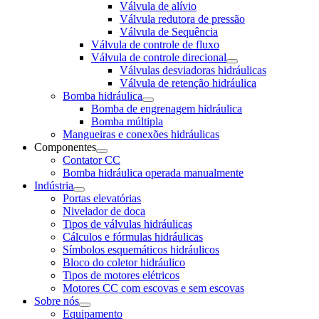
Válvula de alívio
Válvula redutora de pressão
Válvula de Sequência
Válvula de controle de fluxo
Válvula de controle direcional
Válvulas desviadoras hidráulicas
Válvula de retenção hidráulica
Bomba hidráulica
Bomba de engrenagem hidráulica
Bomba múltipla
Mangueiras e conexões hidráulicas
Componentes
Contator CC
Bomba hidráulica operada manualmente
Indústria
Portas elevatórias
Nivelador de doca
Tipos de válvulas hidráulicas
Cálculos e fórmulas hidráulicas
Símbolos esquemáticos hidráulicos
Bloco do coletor hidráulico
Tipos de motores elétricos
Motores CC com escovas e sem escovas
Sobre nós
Equipamento