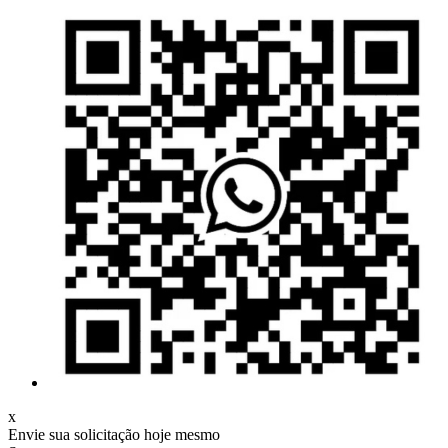
x
Envie sua solicitação hoje mesmo