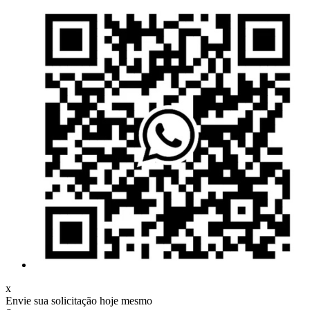
x
Envie sua solicitação hoje mesmo