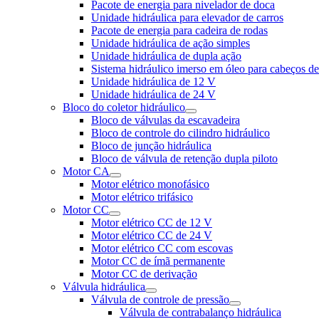
Pacote de energia para nivelador de doca
Unidade hidráulica para elevador de carros
Pacote de energia para cadeira de rodas
Unidade hidráulica de ação simples
Unidade hidráulica de dupla ação
Sistema hidráulico imerso em óleo para cabeços d
Unidade hidráulica de 12 V
Unidade hidráulica de 24 V
Bloco do coletor hidráulico
Bloco de válvulas da escavadeira
Bloco de controle do cilindro hidráulico
Bloco de junção hidráulica
Bloco de válvula de retenção dupla piloto
Motor CA
Motor elétrico monofásico
Motor elétrico trifásico
Motor CC
Motor elétrico CC de 12 V
Motor elétrico CC de 24 V
Motor elétrico CC com escovas
Motor CC de ímã permanente
Motor CC de derivação
Válvula hidráulica
Válvula de controle de pressão
Válvula de contrabalanço hidráulica