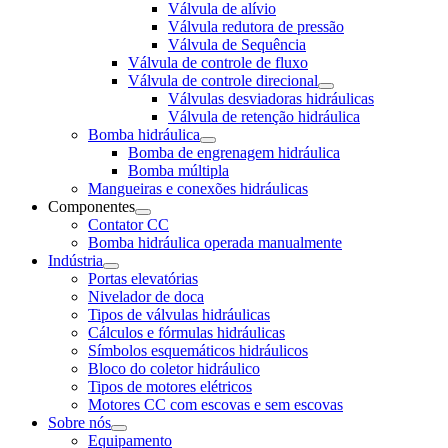
Válvula de alívio
Válvula redutora de pressão
Válvula de Sequência
Válvula de controle de fluxo
Válvula de controle direcional
Válvulas desviadoras hidráulicas
Válvula de retenção hidráulica
Bomba hidráulica
Bomba de engrenagem hidráulica
Bomba múltipla
Mangueiras e conexões hidráulicas
Componentes
Contator CC
Bomba hidráulica operada manualmente
Indústria
Portas elevatórias
Nivelador de doca
Tipos de válvulas hidráulicas
Cálculos e fórmulas hidráulicas
Símbolos esquemáticos hidráulicos
Bloco do coletor hidráulico
Tipos de motores elétricos
Motores CC com escovas e sem escovas
Sobre nós
Equipamento