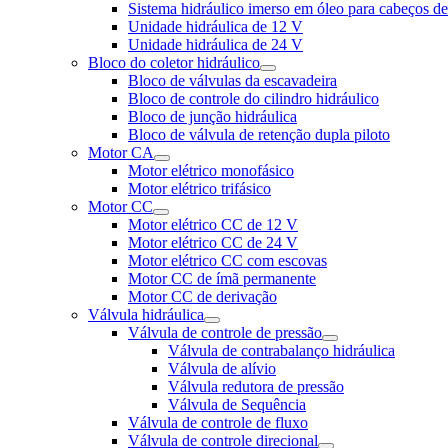
Sistema hidráulico imerso em óleo para cabeços d
Unidade hidráulica de 12 V
Unidade hidráulica de 24 V
Bloco do coletor hidráulico
Bloco de válvulas da escavadeira
Bloco de controle do cilindro hidráulico
Bloco de junção hidráulica
Bloco de válvula de retenção dupla piloto
Motor CA
Motor elétrico monofásico
Motor elétrico trifásico
Motor CC
Motor elétrico CC de 12 V
Motor elétrico CC de 24 V
Motor elétrico CC com escovas
Motor CC de ímã permanente
Motor CC de derivação
Válvula hidráulica
Válvula de controle de pressão
Válvula de contrabalanço hidráulica
Válvula de alívio
Válvula redutora de pressão
Válvula de Sequência
Válvula de controle de fluxo
Válvula de controle direcional