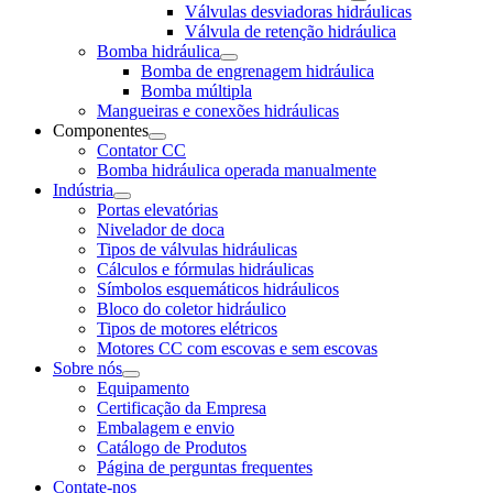
Válvulas desviadoras hidráulicas
Válvula de retenção hidráulica
Bomba hidráulica
Bomba de engrenagem hidráulica
Bomba múltipla
Mangueiras e conexões hidráulicas
Componentes
Contator CC
Bomba hidráulica operada manualmente
Indústria
Portas elevatórias
Nivelador de doca
Tipos de válvulas hidráulicas
Cálculos e fórmulas hidráulicas
Símbolos esquemáticos hidráulicos
Bloco do coletor hidráulico
Tipos de motores elétricos
Motores CC com escovas e sem escovas
Sobre nós
Equipamento
Certificação da Empresa
Embalagem e envio
Catálogo de Produtos
Página de perguntas frequentes
Contate-nos