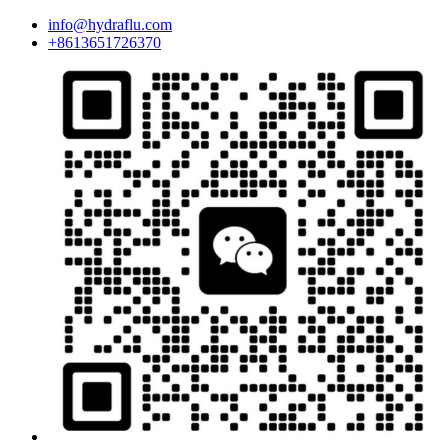
info@hydraflu.com
+8613651726370