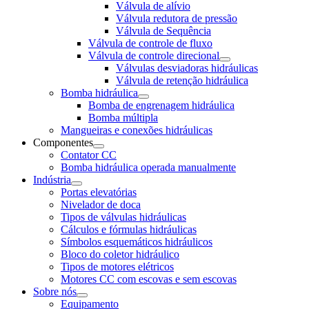
Válvula de alívio
Válvula redutora de pressão
Válvula de Sequência
Válvula de controle de fluxo
Válvula de controle direcional
Válvulas desviadoras hidráulicas
Válvula de retenção hidráulica
Bomba hidráulica
Bomba de engrenagem hidráulica
Bomba múltipla
Mangueiras e conexões hidráulicas
Componentes
Contator CC
Bomba hidráulica operada manualmente
Indústria
Portas elevatórias
Nivelador de doca
Tipos de válvulas hidráulicas
Cálculos e fórmulas hidráulicas
Símbolos esquemáticos hidráulicos
Bloco do coletor hidráulico
Tipos de motores elétricos
Motores CC com escovas e sem escovas
Sobre nós
Equipamento