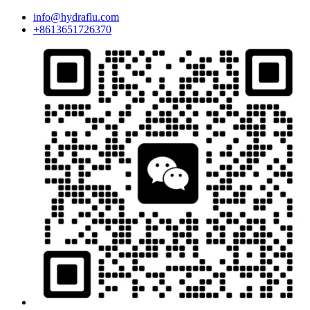
info@hydraflu.com
+8613651726370