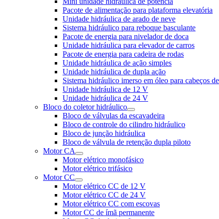
Mini unidade hidráulica de potência
Pacote de alimentação para plataforma elevatória
Unidade hidráulica de arado de neve
Sistema hidráulico para reboque basculante
Pacote de energia para nivelador de doca
Unidade hidráulica para elevador de carros
Pacote de energia para cadeira de rodas
Unidade hidráulica de ação simples
Unidade hidráulica de dupla ação
Sistema hidráulico imerso em óleo para cabeços d
Unidade hidráulica de 12 V
Unidade hidráulica de 24 V
Bloco do coletor hidráulico
Bloco de válvulas da escavadeira
Bloco de controle do cilindro hidráulico
Bloco de junção hidráulica
Bloco de válvula de retenção dupla piloto
Motor CA
Motor elétrico monofásico
Motor elétrico trifásico
Motor CC
Motor elétrico CC de 12 V
Motor elétrico CC de 24 V
Motor elétrico CC com escovas
Motor CC de ímã permanente