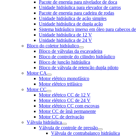
Pacote de energia para nivelador de doca
Unidade hidráulica para elevador de carros
Pacote de energia para cadeira de rodas
Unidade hidráulica de ação simples
Unidade hidráulica de dupla ação
Sistema hidráulico imerso em óleo para cabeços d
Unidade hidráulica de 12 V
Unidade hidráulica de 24 V
Bloco do coletor hidráulico
Bloco de válvulas da escavadeira
Bloco de controle do cilindro hidráulico
Bloco de junção hidráulica
Bloco de válvula de retenção dupla piloto
Motor CA
Motor elétrico monofásico
Motor elétrico trifásico
Motor CC
Motor elétrico CC de 12 V
Motor elétrico CC de 24 V
Motor elétrico CC com escovas
Motor CC de ímã permanente
Motor CC de derivação
Válvula hidráulica
Válvula de controle de pressão
Válvula de contrabalanço hidráulica