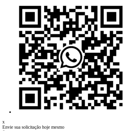
x
Envie sua solicitação hoje mesmo