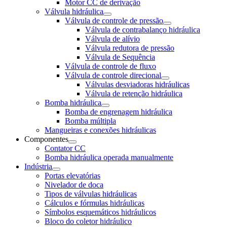
Motor CC de derivação
Válvula hidráulica
Válvula de controle de pressão
Válvula de contrabalanço hidráulica
Válvula de alívio
Válvula redutora de pressão
Válvula de Sequência
Válvula de controle de fluxo
Válvula de controle direcional
Válvulas desviadoras hidráulicas
Válvula de retenção hidráulica
Bomba hidráulica
Bomba de engrenagem hidráulica
Bomba múltipla
Mangueiras e conexões hidráulicas
Componentes
Contator CC
Bomba hidráulica operada manualmente
Indústria
Portas elevatórias
Nivelador de doca
Tipos de válvulas hidráulicas
Cálculos e fórmulas hidráulicas
Símbolos esquemáticos hidráulicos
Bloco do coletor hidráulico