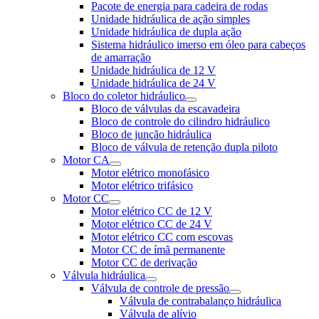
Pacote de energia para cadeira de rodas
Unidade hidráulica de ação simples
Unidade hidráulica de dupla ação
Sistema hidráulico imerso em óleo para cabeços
de amarração
Unidade hidráulica de 12 V
Unidade hidráulica de 24 V
Bloco do coletor hidráulico
Bloco de válvulas da escavadeira
Bloco de controle do cilindro hidráulico
Bloco de junção hidráulica
Bloco de válvula de retenção dupla piloto
Motor CA
Motor elétrico monofásico
Motor elétrico trifásico
Motor CC
Motor elétrico CC de 12 V
Motor elétrico CC de 24 V
Motor elétrico CC com escovas
Motor CC de ímã permanente
Motor CC de derivação
Válvula hidráulica
Válvula de controle de pressão
Válvula de contrabalanço hidráulica
Válvula de alívio