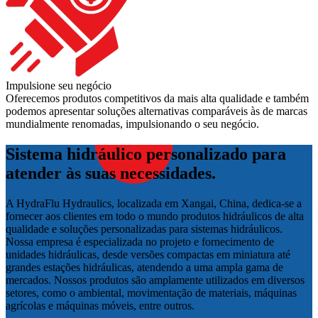
Impulsione seu negócio
Oferecemos produtos competitivos da mais alta qualidade e também
podemos apresentar soluções alternativas comparáveis às de marcas
mundialmente renomadas, impulsionando o seu negócio.
Sistema hidráulico personalizado para
atender às suas necessidades.
A HydraFlu Hydraulics, localizada em Xangai, China, dedica-se a
fornecer aos clientes em todo o mundo produtos hidráulicos de alta
qualidade e soluções personalizadas para sistemas hidráulicos.
Nossa empresa é especializada no projeto e fornecimento de
unidades hidráulicas, desde versões compactas em miniatura até
grandes estações hidráulicas, atendendo a uma ampla gama de
mercados. Nossos produtos são amplamente utilizados em diversos
setores, como o ambiental, movimentação de materiais, máquinas
agrícolas e máquinas móveis, entre outros.