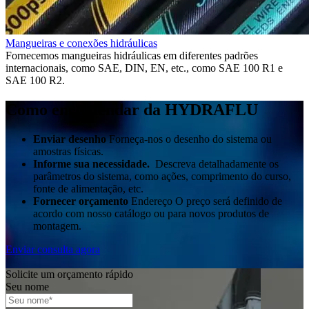
Mangueiras e conexões hidráulicas
Fornecemos mangueiras hidráulicas em diferentes padrões
internacionais, como SAE, DIN, EN, etc., como SAE 100 R1 e
SAE 100 R2.
Como encomendar da HYDRAFLU
Enviar desenho
Forneça-nos o desenho do sistema ou
amostras físicas.
Informe sua necessidade.
Descreva detalhadamente os
parâmetros do sistema, como ações, comprimento do curso,
fonte de alimentação, etc.
Fornecer orçamento
Endereço
O preço será definido de
acordo com nosso catálogo ou para novos produtos de
montagem.
Enviar consulta agora
Solicite um orçamento rápido
Seu nome