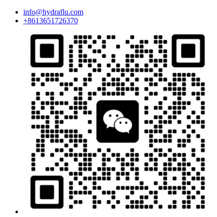
info@hydraflu.com
+8613651726370