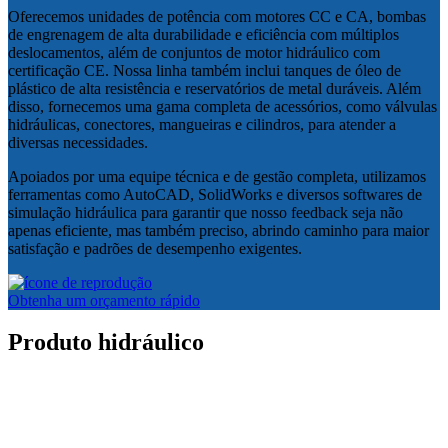
Oferecemos unidades de potência com motores CC e CA, bombas
de engrenagem de alta durabilidade e eficiência com múltiplos
deslocamentos, além de conjuntos de motor hidráulico com
certificação CE. Nossa linha também inclui tanques de óleo de
plástico de alta resistência e reservatórios de metal duráveis. Além
disso, fornecemos uma gama completa de acessórios, como válvulas
hidráulicas, conectores, mangueiras e cilindros, para atender a
diversas necessidades.
Apoiados por uma equipe técnica e de gestão completa, utilizamos
ferramentas como AutoCAD, SolidWorks e diversos softwares de
simulação hidráulica para garantir que nosso feedback seja não
apenas eficiente, mas também preciso, abrindo caminho para maior
satisfação e padrões de desempenho exigentes.
Obtenha um orçamento rápido
Produto hidráulico