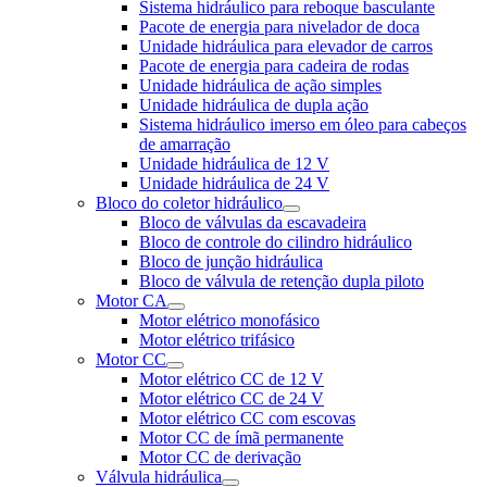
Sistema hidráulico para reboque basculante
Pacote de energia para nivelador de doca
Unidade hidráulica para elevador de carros
Pacote de energia para cadeira de rodas
Unidade hidráulica de ação simples
Unidade hidráulica de dupla ação
Sistema hidráulico imerso em óleo para cabeços
de amarração
Unidade hidráulica de 12 V
Unidade hidráulica de 24 V
Bloco do coletor hidráulico
Bloco de válvulas da escavadeira
Bloco de controle do cilindro hidráulico
Bloco de junção hidráulica
Bloco de válvula de retenção dupla piloto
Motor CA
Motor elétrico monofásico
Motor elétrico trifásico
Motor CC
Motor elétrico CC de 12 V
Motor elétrico CC de 24 V
Motor elétrico CC com escovas
Motor CC de ímã permanente
Motor CC de derivação
Válvula hidráulica