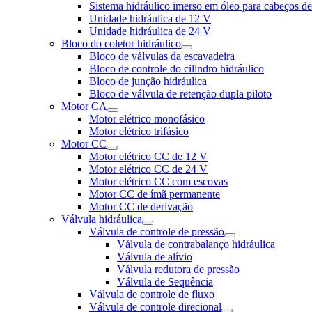
Sistema hidráulico imerso em óleo para cabeços d
Unidade hidráulica de 12 V
Unidade hidráulica de 24 V
Bloco do coletor hidráulico
Bloco de válvulas da escavadeira
Bloco de controle do cilindro hidráulico
Bloco de junção hidráulica
Bloco de válvula de retenção dupla piloto
Motor CA
Motor elétrico monofásico
Motor elétrico trifásico
Motor CC
Motor elétrico CC de 12 V
Motor elétrico CC de 24 V
Motor elétrico CC com escovas
Motor CC de ímã permanente
Motor CC de derivação
Válvula hidráulica
Válvula de controle de pressão
Válvula de contrabalanço hidráulica
Válvula de alívio
Válvula redutora de pressão
Válvula de Sequência
Válvula de controle de fluxo
Válvula de controle direcional