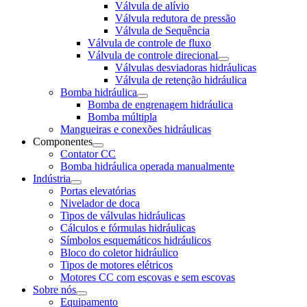
Válvula de alívio
Válvula redutora de pressão
Válvula de Sequência
Válvula de controle de fluxo
Válvula de controle direcional
Válvulas desviadoras hidráulicas
Válvula de retenção hidráulica
Bomba hidráulica
Bomba de engrenagem hidráulica
Bomba múltipla
Mangueiras e conexões hidráulicas
Componentes
Contator CC
Bomba hidráulica operada manualmente
Indústria
Portas elevatórias
Nivelador de doca
Tipos de válvulas hidráulicas
Cálculos e fórmulas hidráulicas
Símbolos esquemáticos hidráulicos
Bloco do coletor hidráulico
Tipos de motores elétricos
Motores CC com escovas e sem escovas
Sobre nós
Equipamento