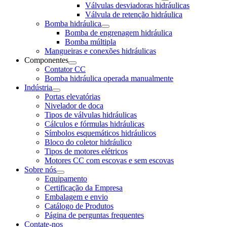
Válvulas desviadoras hidráulicas
Válvula de retenção hidráulica
Bomba hidráulica
Bomba de engrenagem hidráulica
Bomba múltipla
Mangueiras e conexões hidráulicas
Componentes
Contator CC
Bomba hidráulica operada manualmente
Indústria
Portas elevatórias
Nivelador de doca
Tipos de válvulas hidráulicas
Cálculos e fórmulas hidráulicas
Símbolos esquemáticos hidráulicos
Bloco do coletor hidráulico
Tipos de motores elétricos
Motores CC com escovas e sem escovas
Sobre nós
Equipamento
Certificação da Empresa
Embalagem e envio
Catálogo de Produtos
Página de perguntas frequentes
Contate-nos