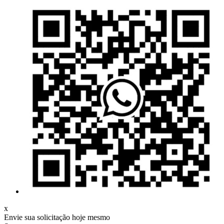
x
Envie sua solicitação hoje mesmo