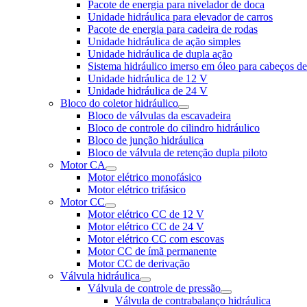
Pacote de energia para nivelador de doca
Unidade hidráulica para elevador de carros
Pacote de energia para cadeira de rodas
Unidade hidráulica de ação simples
Unidade hidráulica de dupla ação
Sistema hidráulico imerso em óleo para cabeços d
Unidade hidráulica de 12 V
Unidade hidráulica de 24 V
Bloco do coletor hidráulico
Bloco de válvulas da escavadeira
Bloco de controle do cilindro hidráulico
Bloco de junção hidráulica
Bloco de válvula de retenção dupla piloto
Motor CA
Motor elétrico monofásico
Motor elétrico trifásico
Motor CC
Motor elétrico CC de 12 V
Motor elétrico CC de 24 V
Motor elétrico CC com escovas
Motor CC de ímã permanente
Motor CC de derivação
Válvula hidráulica
Válvula de controle de pressão
Válvula de contrabalanço hidráulica