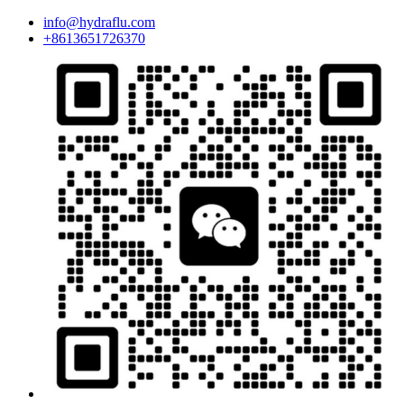
info@hydraflu.com
+8613651726370