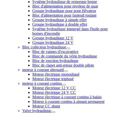
Système hydraulique de remorque benne
Bloc d'alimentation pour niveleur de quai
Groupe hydraulique pour pont élévateur
Bloc d'alimentation pour fauteuil roulant
Groupe hydraulique à simple effet
Groupe hydraulique à double effet
Système hydraulique immergé dans l'huile pour
bornes d'incendie
Groupe hydraulique 12 V
Groupe hydraulique 24 V
Bloc collecteur hydraulique
Bloc de vannes d'excavatrice
Bloc de commande du vérin hydraulique
Bloc de jonction hydraulique
Bloc de clapet anti-retour double pilote
moteur à courant alternatif
Moteur électrique monophasé
Moteur électrique triphasé
moteur à courant continu
Moteur électrique 12 V CC
Moteur électrique 24 V CC
Moteur électrique à courant continu à balais
Moteur à courant continu à aimant permanent
Moteur CC shunt
Valve hydraulique