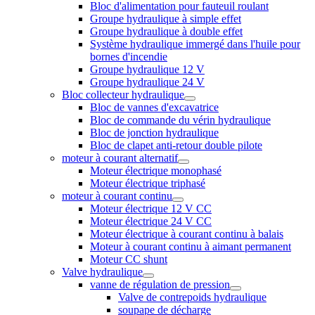
Bloc d'alimentation pour fauteuil roulant
Groupe hydraulique à simple effet
Groupe hydraulique à double effet
Système hydraulique immergé dans l'huile pour
bornes d'incendie
Groupe hydraulique 12 V
Groupe hydraulique 24 V
Bloc collecteur hydraulique
Bloc de vannes d'excavatrice
Bloc de commande du vérin hydraulique
Bloc de jonction hydraulique
Bloc de clapet anti-retour double pilote
moteur à courant alternatif
Moteur électrique monophasé
Moteur électrique triphasé
moteur à courant continu
Moteur électrique 12 V CC
Moteur électrique 24 V CC
Moteur électrique à courant continu à balais
Moteur à courant continu à aimant permanent
Moteur CC shunt
Valve hydraulique
vanne de régulation de pression
Valve de contrepoids hydraulique
soupape de décharge