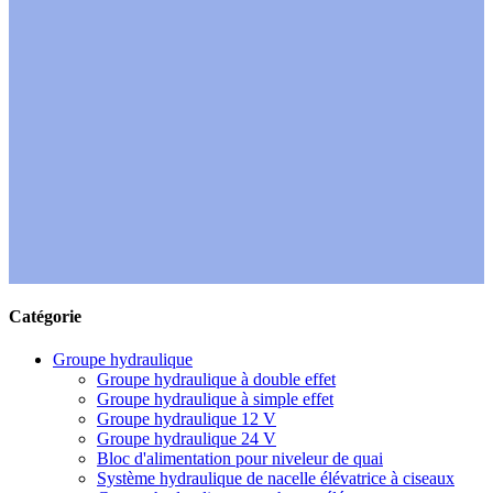
Catégorie
Groupe hydraulique
Groupe hydraulique à double effet
Groupe hydraulique à simple effet
Groupe hydraulique 12 V
Groupe hydraulique 24 V
Bloc d'alimentation pour niveleur de quai
Système hydraulique de nacelle élévatrice à ciseaux