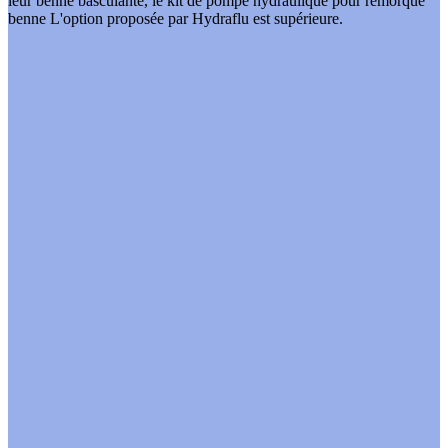
leur benne basculante,
le
kit de pompe hydraulique pour remorque
benne
L'option proposée par Hydraflu est supérieure.