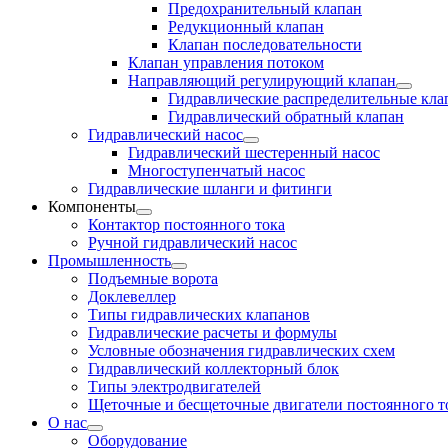
Предохранительный клапан
Редукционный клапан
Клапан последовательности
Клапан управления потоком
Направляющий регулирующий клапан
Гидравлические распределительные кл
Гидравлический обратный клапан
Гидравлический насос
Гидравлический шестеренный насос
Многоступенчатый насос
Гидравлические шланги и фитинги
Компоненты
Контактор постоянного тока
Ручной гидравлический насос
Промышленность
Подъемные ворота
Доклевеллер
Типы гидравлических клапанов
Гидравлические расчеты и формулы
Условные обозначения гидравлических схем
Гидравлический коллекторный блок
Типы электродвигателей
Щеточные и бесщеточные двигатели постоянного т
О нас
Оборудование