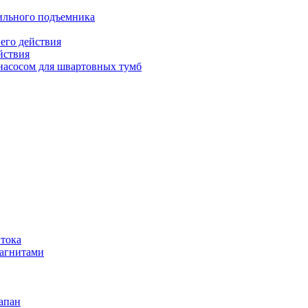
бильного подъемника
его действия
йствия
 насосом для швартовных тумб
 тока
магнитами
апан