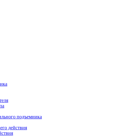
ника
теля
па
бильного подъемника
его действия
йствия