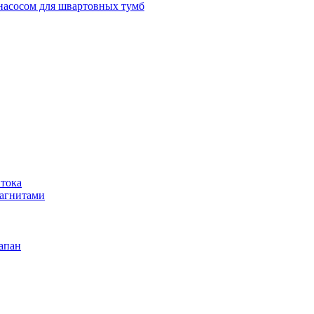
 насосом для швартовных тумб
 тока
магнитами
апан