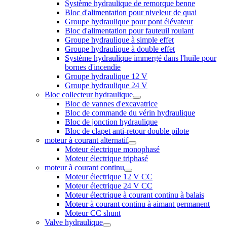
Système hydraulique de remorque benne
Bloc d'alimentation pour niveleur de quai
Groupe hydraulique pour pont élévateur
Bloc d'alimentation pour fauteuil roulant
Groupe hydraulique à simple effet
Groupe hydraulique à double effet
Système hydraulique immergé dans l'huile pour
bornes d'incendie
Groupe hydraulique 12 V
Groupe hydraulique 24 V
Bloc collecteur hydraulique
Bloc de vannes d'excavatrice
Bloc de commande du vérin hydraulique
Bloc de jonction hydraulique
Bloc de clapet anti-retour double pilote
moteur à courant alternatif
Moteur électrique monophasé
Moteur électrique triphasé
moteur à courant continu
Moteur électrique 12 V CC
Moteur électrique 24 V CC
Moteur électrique à courant continu à balais
Moteur à courant continu à aimant permanent
Moteur CC shunt
Valve hydraulique