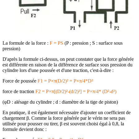
La formule de la force :
F = PS
(P : pression ; S : surface sous
pression)
D'après la formule ci-dessus, on peut constater que la force générée
est différente en raison de la différence de surface sous pression du
cylindre lors d'une poussée et d'une traction, c'est-à-dire :
Force de poussée
F1 = P×π(D/2)² = P×π/4*D²
force de traction
F2 = P×π[(D/2)²-(d/2)²] = P×π/4* (D²-d²)
(φD : alésage du cylindre ; d : diamètre de la tige de piston)
En pratique, il est également nécessaire d'ajouter un coefficient de
chargement β. Comme la force générée par le vérin ne sera pas
utilisée pour pousser ou tirer, β est souvent choisi égal à 0,8, la
formule devient donc :