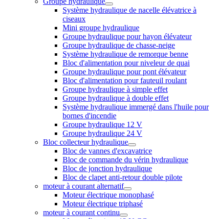
Groupe hydraulique
Système hydraulique de nacelle élévatrice à
ciseaux
Mini groupe hydraulique
Groupe hydraulique pour hayon élévateur
Groupe hydraulique de chasse-neige
Système hydraulique de remorque benne
Bloc d'alimentation pour niveleur de quai
Groupe hydraulique pour pont élévateur
Bloc d'alimentation pour fauteuil roulant
Groupe hydraulique à simple effet
Groupe hydraulique à double effet
Système hydraulique immergé dans l'huile pour
bornes d'incendie
Groupe hydraulique 12 V
Groupe hydraulique 24 V
Bloc collecteur hydraulique
Bloc de vannes d'excavatrice
Bloc de commande du vérin hydraulique
Bloc de jonction hydraulique
Bloc de clapet anti-retour double pilote
moteur à courant alternatif
Moteur électrique monophasé
Moteur électrique triphasé
moteur à courant continu