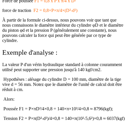
Force de poussée
F1 = 0,8 x P x π/4 x D²
force de traction
F2 = 0,8×P×π/4×(D²-d²)
À partir de la formule ci-dessus, nous pouvons voir que tant que
nous connaissons le diamètre intérieur du cylindre φD et le diamètre
du piston φd et la pression P (généralement une constante), nous
pouvons calculer la force qui peut être générée par ce type de
cylindre.
Exemple d'analyse :
La valeur P d'un vérin hydraulique standard à colonne couramment
utilisé peut supporter une pression jusqu'à 140 kgf/cm2.
Hypothèses : alésage du cylindre D = 100 mm, diamètre de la tige
vive d = 56 mm. Notez que le diamètre de l'unité de calcul doit être
réduit à cm.
Alors:
Poussée F1 = P×πD²/4×0,8 = 140×π×10²/4×0,8 ≈ 8796(kgf);
Tension F2 = P×π(D²-d²)/4×0,8 = 140×π(10²-5,6²)×0,8 ≈ 6037(kgf)