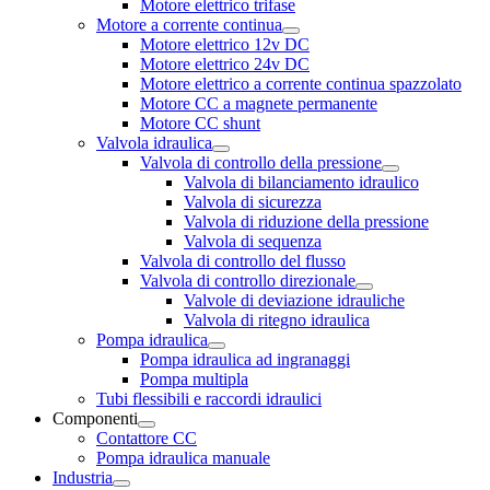
Motore elettrico trifase
Motore a corrente continua
Motore elettrico 12v DC
Motore elettrico 24v DC
Motore elettrico a corrente continua spazzolato
Motore CC a magnete permanente
Motore CC shunt
Valvola idraulica
Valvola di controllo della pressione
Valvola di bilanciamento idraulico
Valvola di sicurezza
Valvola di riduzione della pressione
Valvola di sequenza
Valvola di controllo del flusso
Valvola di controllo direzionale
Valvole di deviazione idrauliche
Valvola di ritegno idraulica
Pompa idraulica
Pompa idraulica ad ingranaggi
Pompa multipla
Tubi flessibili e raccordi idraulici
Componenti
Contattore CC
Pompa idraulica manuale
Industria