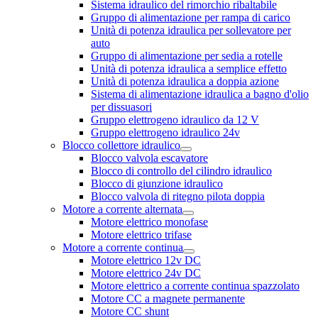
Sistema idraulico del rimorchio ribaltabile
Gruppo di alimentazione per rampa di carico
Unità di potenza idraulica per sollevatore per
auto
Gruppo di alimentazione per sedia a rotelle
Unità di potenza idraulica a semplice effetto
Unità di potenza idraulica a doppia azione
Sistema di alimentazione idraulica a bagno d'olio
per dissuasori
Gruppo elettrogeno idraulico da 12 V
Gruppo elettrogeno idraulico 24v
Blocco collettore idraulico
Blocco valvola escavatore
Blocco di controllo del cilindro idraulico
Blocco di giunzione idraulico
Blocco valvola di ritegno pilota doppia
Motore a corrente alternata
Motore elettrico monofase
Motore elettrico trifase
Motore a corrente continua
Motore elettrico 12v DC
Motore elettrico 24v DC
Motore elettrico a corrente continua spazzolato
Motore CC a magnete permanente
Motore CC shunt