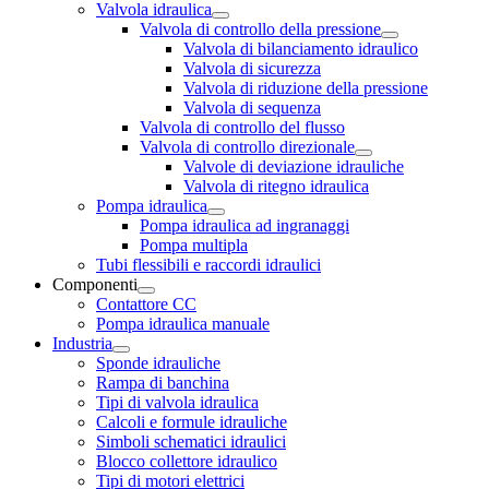
Valvola idraulica
Valvola di controllo della pressione
Valvola di bilanciamento idraulico
Valvola di sicurezza
Valvola di riduzione della pressione
Valvola di sequenza
Valvola di controllo del flusso
Valvola di controllo direzionale
Valvole di deviazione idrauliche
Valvola di ritegno idraulica
Pompa idraulica
Pompa idraulica ad ingranaggi
Pompa multipla
Tubi flessibili e raccordi idraulici
Componenti
Contattore CC
Pompa idraulica manuale
Industria
Sponde idrauliche
Rampa di banchina
Tipi di valvola idraulica
Calcoli e formule idrauliche
Simboli schematici idraulici
Blocco collettore idraulico
Tipi di motori elettrici