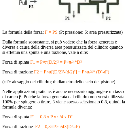
La formula della forza:
F = PS
(P: pressione; S: area pressurizzata)
Dalla formula soprastante, si può vedere che la forza generata è
diversa a causa della diversa area pressurizzata del cilindro quando
si effettua una spinta e una trazione, vale a dire:
Forza di spinta
F1 = P×π(D/2)² = P×π/4*D²
Forza di trazione
F2 = P×π[(D/2)²-(d/2)²] = P×π/4* (D²-d²)
(φD: alesaggio del cilindro; d: diametro dello stelo del pistone)
Nelle applicazioni pratiche, è anche necessario aggiungere un tasso
di carico β. Poiché la forza generata dal cilindro non verrà utilizzata
100% per spingere o tirare, β viene spesso selezionato 0,8, quindi la
formula diventa:
Forza di spinta
F1 = 0,8 x P x π/4 x D²
Forza di trazione
F2 = 0,8×P×π/4×(D²-d²)