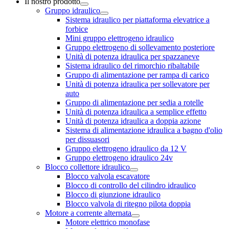
Il nostro prodotto
Gruppo idraulico
Sistema idraulico per piattaforma elevatrice a
forbice
Mini gruppo elettrogeno idraulico
Gruppo elettrogeno di sollevamento posteriore
Unità di potenza idraulica per spazzaneve
Sistema idraulico del rimorchio ribaltabile
Gruppo di alimentazione per rampa di carico
Unità di potenza idraulica per sollevatore per
auto
Gruppo di alimentazione per sedia a rotelle
Unità di potenza idraulica a semplice effetto
Unità di potenza idraulica a doppia azione
Sistema di alimentazione idraulica a bagno d'olio
per dissuasori
Gruppo elettrogeno idraulico da 12 V
Gruppo elettrogeno idraulico 24v
Blocco collettore idraulico
Blocco valvola escavatore
Blocco di controllo del cilindro idraulico
Blocco di giunzione idraulico
Blocco valvola di ritegno pilota doppia
Motore a corrente alternata
Motore elettrico monofase