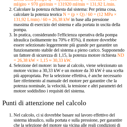
ml/giro × 970 giri/min = 131920 ml/min = 131,92 L/min.
Calcolare la potenza richiesta dal sistema: Per prima cosa,
calcolare la potenza teorica
N = (p × Q) / 60 = (12 MPa ×
131,92 L/min) / 60 ≈ 26,38 kW
in base alla pressione
massima di esercizio del sistema e alla portata in uscita della
pompa.
In pratica, considerando l'efficienza operativa della pompa
idraulica (solitamente tra 70% e 85%), il motore dovrebbe
essere selezionato leggermente più grande per garantire un
funzionamento stabile del sistema a pieno carico. Supponendo
un fattore di sicurezza di 1,15, la potenza motore richiesta
ND
= 26,38 kW × 1,15 ≈ 30,33 kW.
Selezione del motore: in base al calcolo, viene selezionato un
motore vicino a 30,33 kW e un motore da 30 kW è una scelta
più appropriata. Per la selezione effettiva, è anche necessario
fare riferimento al manuale del motore per garantire che la
potenza nominale, la velocità, la tensione e altri parametri del
motore soddisfino i requisiti del sistema.
Punti di attenzione nel calcolo
Nel calcolo, ci si dovrebbe basare sul lavoro effettivo del
sistema idraulico, sulla portata e sulla pressione, per garantire
che la selezione del motore sia vicina alle reali condizioni di