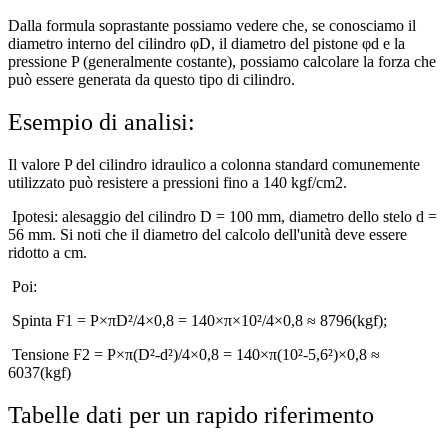
Dalla formula soprastante possiamo vedere che, se conosciamo il
diametro interno del cilindro φD, il diametro del pistone φd e la
pressione P (generalmente costante), possiamo calcolare la forza che
può essere generata da questo tipo di cilindro.
Esempio di analisi:
Il valore P del cilindro idraulico a colonna standard comunemente
utilizzato può resistere a pressioni fino a 140 kgf/cm2.
Ipotesi: alesaggio del cilindro D = 100 mm, diametro dello stelo d =
56 mm. Si noti che il diametro del calcolo dell'unità deve essere
ridotto a cm.
Poi:
Spinta F1 = P×πD²/4×0,8 = 140×π×10²/4×0,8 ≈ 8796(kgf);
Tensione F2 = P×π(D²-d²)/4×0,8 = 140×π(10²-5,6²)×0,8 ≈
6037(kgf)
Tabelle dati per un rapido riferimento