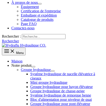
À propos de nous
Équipement
Certification de l'entreprise
Emballage et expédition
Catalogue de produits
Page FAQ
Contactez-nous
Rechercher :
Rechercher
Menu
Maison
Notre produit
Groupe hydraulique
Système hydraulique de nacelle élévatrice à
ciseaux
Mini groupe hydraulique
Groupe hydraulique pour hayon élévateur
Groupe hydraulique de chasse-neige
Système hydraulique de remorque benne
Bloc d'alimentation pour niveleur de quai
Groupe hydraulique pour pont élévateur