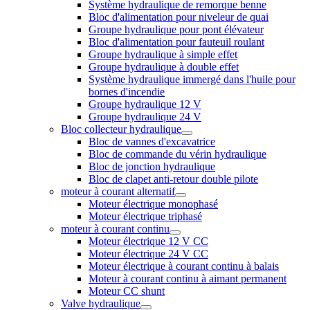
Système hydraulique de remorque benne
Bloc d'alimentation pour niveleur de quai
Groupe hydraulique pour pont élévateur
Bloc d'alimentation pour fauteuil roulant
Groupe hydraulique à simple effet
Groupe hydraulique à double effet
Système hydraulique immergé dans l'huile pour
bornes d'incendie
Groupe hydraulique 12 V
Groupe hydraulique 24 V
Bloc collecteur hydraulique
Bloc de vannes d'excavatrice
Bloc de commande du vérin hydraulique
Bloc de jonction hydraulique
Bloc de clapet anti-retour double pilote
moteur à courant alternatif
Moteur électrique monophasé
Moteur électrique triphasé
moteur à courant continu
Moteur électrique 12 V CC
Moteur électrique 24 V CC
Moteur électrique à courant continu à balais
Moteur à courant continu à aimant permanent
Moteur CC shunt
Valve hydraulique