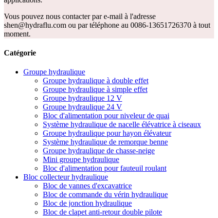
Vous pouvez nous contacter par e-mail à l'adresse
shen@hydraflu.com ou par téléphone au 0086-13651726370 à tout
moment.
Catégorie
Groupe hydraulique
Groupe hydraulique à double effet
Groupe hydraulique à simple effet
Groupe hydraulique 12 V
Groupe hydraulique 24 V
Bloc d'alimentation pour niveleur de quai
Système hydraulique de nacelle élévatrice à ciseaux
Groupe hydraulique pour hayon élévateur
Système hydraulique de remorque benne
Groupe hydraulique de chasse-neige
Mini groupe hydraulique
Bloc d'alimentation pour fauteuil roulant
Bloc collecteur hydraulique
Bloc de vannes d'excavatrice
Bloc de commande du vérin hydraulique
Bloc de jonction hydraulique
Bloc de clapet anti-retour double pilote