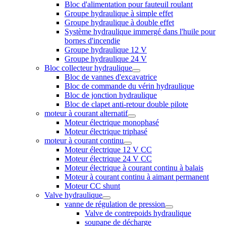
Bloc d'alimentation pour fauteuil roulant
Groupe hydraulique à simple effet
Groupe hydraulique à double effet
Système hydraulique immergé dans l'huile pour
bornes d'incendie
Groupe hydraulique 12 V
Groupe hydraulique 24 V
Bloc collecteur hydraulique
Bloc de vannes d'excavatrice
Bloc de commande du vérin hydraulique
Bloc de jonction hydraulique
Bloc de clapet anti-retour double pilote
moteur à courant alternatif
Moteur électrique monophasé
Moteur électrique triphasé
moteur à courant continu
Moteur électrique 12 V CC
Moteur électrique 24 V CC
Moteur électrique à courant continu à balais
Moteur à courant continu à aimant permanent
Moteur CC shunt
Valve hydraulique
vanne de régulation de pression
Valve de contrepoids hydraulique
soupape de décharge