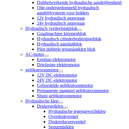
Dubbelwerkende hydraulische aandrijfeenheid
Olie-ondergedompeld hydraulisch
aandrijfsysteem voor bolders
12v hydraulisch aggregaat
24v hydraulisch aggregaat
Hydraulisch verdeelstukblok
Graafmachine kleppenblok
Hydraulisch cilinderbedieningsblok
Hydraulisch aansluitblok
Pilot dubbele terugslagklep blok
AC-motor
Eenfase-elektromotor
Driefasige elektromotor
gelijkstroommotor
12V DC-elektromotor
24V DC-elektromotor
Geborstelde gelijkstroommotor
Permanente magneet gelijkstroommotor
Shunt gelijkstroommotor
Hydraulische klep
Drukregelklep
Hydraulische tegengewichtklep
Overdrukventiel
Drukreduceerventiel
Sequentieklep