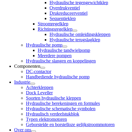
Hydraulische tegengewichtklep
Overdrukventiel
Drukreduceerventiel
Sequentieklep
Stroomregelklep
Richtingsregelklep
Hydraulische omleidingskleppen
Hydraulische terugslagklep
Hydraulische pomp
Hydraulische tandwielpomp
Meerdere pompen
Hydraulische slangen en koppelingen
Componenten
DC-contactor
Handbediende hydraulische pomp
Industrie
Achterkleppen
Dock Leveller
Soorten hydraulische kleppen
Hydraulische berekeningen en formules
Hydraulische schematische symbolen
Hydraulisch verdeelstukblok
Typen elektromotoren
Geborstelde en borstelloze gelijkstroommotoren
Over ons