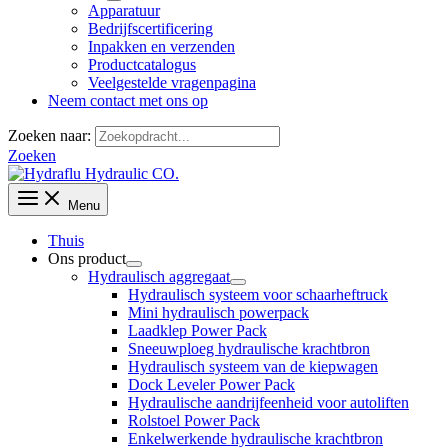
Apparatuur
Bedrijfscertificering
Inpakken en verzenden
Productcatalogus
Veelgestelde vragenpagina
Neem contact met ons op
Zoeken naar:
Zoeken
Menu
Thuis
Ons product
Hydraulisch aggregaat
Hydraulisch systeem voor schaarheftruck
Mini hydraulisch powerpack
Laadklep Power Pack
Sneeuwploeg hydraulische krachtbron
Hydraulisch systeem van de kiepwagen
Dock Leveler Power Pack
Hydraulische aandrijfeenheid voor autoliften
Rolstoel Power Pack
Enkelwerkende hydraulische krachtbron