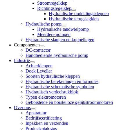
Stroomregelklep
Richtingsregelklep
Hydraulische omleidingskleppen
Hydraulische terugslagklep
Hydraulische pomp
Hydraulische tandwielpomp
Meerdere pompen
Hydraulische slangen en koppelingen
Componenten
DC-contactor
Handbediende hydraulische pomp
Industrie
Achterkleppen
Dock Leveller
Soorten hydraulische kleppen
Hydraulische berekeningen en formules
Hydraulische schematische symbolen
Hydraulisch verdeelstukblok
Typen elektromotoren
Geborstelde en borstelloze gelijkstroommotoren
Over ons
Apparatuur
Bedrijfscertificering
Inpakken en verzenden
Productcatalogus