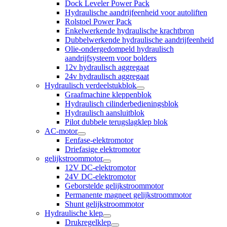
Dock Leveler Power Pack
Hydraulische aandrijfeenheid voor autoliften
Rolstoel Power Pack
Enkelwerkende hydraulische krachtbron
Dubbelwerkende hydraulische aandrijfeenheid
Olie-ondergedompeld hydraulisch
aandrijfsysteem voor bolders
12v hydraulisch aggregaat
24v hydraulisch aggregaat
Hydraulisch verdeelstukblok
Graafmachine kleppenblok
Hydraulisch cilinderbedieningsblok
Hydraulisch aansluitblok
Pilot dubbele terugslagklep blok
AC-motor
Eenfase-elektromotor
Driefasige elektromotor
gelijkstroommotor
12V DC-elektromotor
24V DC-elektromotor
Geborstelde gelijkstroommotor
Permanente magneet gelijkstroommotor
Shunt gelijkstroommotor
Hydraulische klep
Drukregelklep