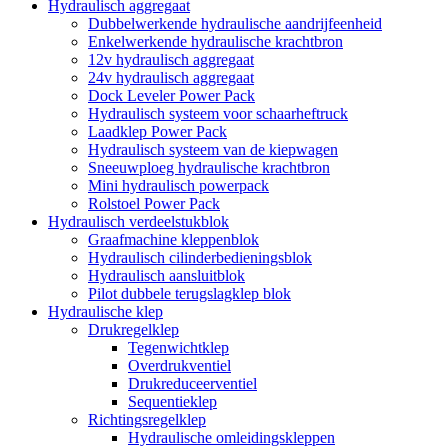
Hydraulisch aggregaat
Dubbelwerkende hydraulische aandrijfeenheid
Enkelwerkende hydraulische krachtbron
12v hydraulisch aggregaat
24v hydraulisch aggregaat
Dock Leveler Power Pack
Hydraulisch systeem voor schaarheftruck
Laadklep Power Pack
Hydraulisch systeem van de kiepwagen
Sneeuwploeg hydraulische krachtbron
Mini hydraulisch powerpack
Rolstoel Power Pack
Hydraulisch verdeelstukblok
Graafmachine kleppenblok
Hydraulisch cilinderbedieningsblok
Hydraulisch aansluitblok
Pilot dubbele terugslagklep blok
Hydraulische klep
Drukregelklep
Tegenwichtklep
Overdrukventiel
Drukreduceerventiel
Sequentieklep
Richtingsregelklep
Hydraulische omleidingskleppen