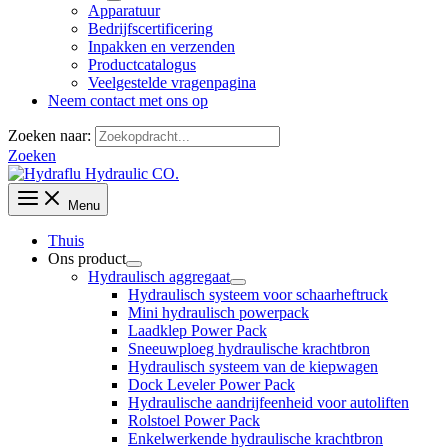
Apparatuur
Bedrijfscertificering
Inpakken en verzenden
Productcatalogus
Veelgestelde vragenpagina
Neem contact met ons op
Zoeken naar:
Zoeken
Menu
Thuis
Ons product
Hydraulisch aggregaat
Hydraulisch systeem voor schaarheftruck
Mini hydraulisch powerpack
Laadklep Power Pack
Sneeuwploeg hydraulische krachtbron
Hydraulisch systeem van de kiepwagen
Dock Leveler Power Pack
Hydraulische aandrijfeenheid voor autoliften
Rolstoel Power Pack
Enkelwerkende hydraulische krachtbron