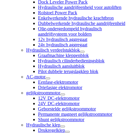
Dock Leveler Power Pack
Hydraulische aandrijfeenheid voor autoliften
Rolstoel Power Pack
Enkelwerkende hydraulische krachtbron
Dubbelwerkende hydraulische aandrijfeenheid
Olie-ondergedompeld hydraulisch
aandrijfsysteem voor bolders
12v hydraulisch aggregaat
24v hydraulisch aggregaat
Hydraulisch verdeelstukblok
Graafmachine kleppenblok
Hydraulisch cilinderbedieningsblok
Hydraulisch aansluitblok
Pilot dubbele terugslagklep blok
AC-motor
Eenfase-elektromotor
Driefasige elektromotor
gelijkstroommotor
12V DC-elektromotor
24V DC-elektromotor
Geborstelde gelijkstroommotor
Permanente magneet gelijkstroommotor
Shunt gelijkstroommotor
Hydraulische klep
Drukregelklep