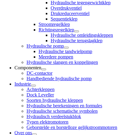
Hydraulische tegengewichtklep
Overdrukventiel
Drukreduceerventiel
Sequentieklep
Stroomregelklep
Richtingsregelklep
Hydraulische omleidingskleppen
Hydraulische terugslagklep
Hydraulische pomp
Hydraulische tandwielpomp
Meerdere pompen
Hydraulische slangen en koppelingen
Componenten
DC-contactor
Handbediende hydraulische pomp
Industrie
Achterkleppen
Dock Leveller
Soorten hydraulische kleppen
Hydraulische berekeningen en formules
Hydraulische schematische symbolen
Hydraulisch verdeelstukblok
Typen elektromotoren
Geborstelde en borstelloze gelijkstroommotoren
Over ons