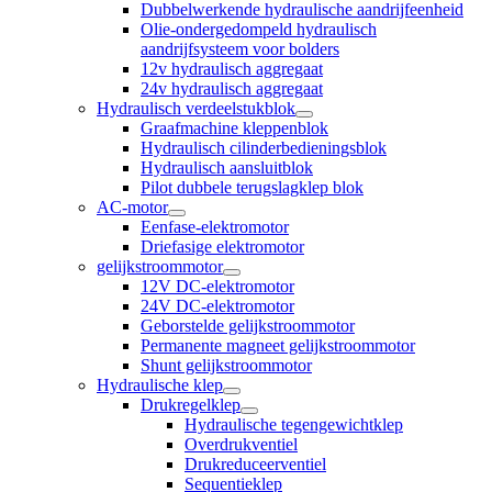
Dubbelwerkende hydraulische aandrijfeenheid
Olie-ondergedompeld hydraulisch
aandrijfsysteem voor bolders
12v hydraulisch aggregaat
24v hydraulisch aggregaat
Hydraulisch verdeelstukblok
Graafmachine kleppenblok
Hydraulisch cilinderbedieningsblok
Hydraulisch aansluitblok
Pilot dubbele terugslagklep blok
AC-motor
Eenfase-elektromotor
Driefasige elektromotor
gelijkstroommotor
12V DC-elektromotor
24V DC-elektromotor
Geborstelde gelijkstroommotor
Permanente magneet gelijkstroommotor
Shunt gelijkstroommotor
Hydraulische klep
Drukregelklep
Hydraulische tegengewichtklep
Overdrukventiel
Drukreduceerventiel
Sequentieklep