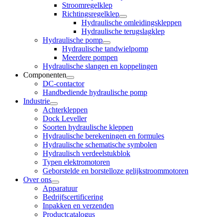
Stroomregelklep
Richtingsregelklep
Hydraulische omleidingskleppen
Hydraulische terugslagklep
Hydraulische pomp
Hydraulische tandwielpomp
Meerdere pompen
Hydraulische slangen en koppelingen
Componenten
DC-contactor
Handbediende hydraulische pomp
Industrie
Achterkleppen
Dock Leveller
Soorten hydraulische kleppen
Hydraulische berekeningen en formules
Hydraulische schematische symbolen
Hydraulisch verdeelstukblok
Typen elektromotoren
Geborstelde en borstelloze gelijkstroommotoren
Over ons
Apparatuur
Bedrijfscertificering
Inpakken en verzenden
Productcatalogus