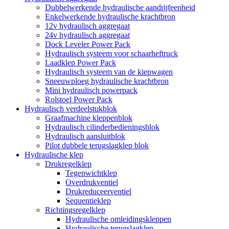
Dubbelwerkende hydraulische aandrijfeenheid
Enkelwerkende hydraulische krachtbron
12v hydraulisch aggregaat
24v hydraulisch aggregaat
Dock Leveler Power Pack
Hydraulisch systeem voor schaarheftruck
Laadklep Power Pack
Hydraulisch systeem van de kiepwagen
Sneeuwploeg hydraulische krachtbron
Mini hydraulisch powerpack
Rolstoel Power Pack
Hydraulisch verdeelstukblok
Graafmachine kleppenblok
Hydraulisch cilinderbedieningsblok
Hydraulisch aansluitblok
Pilot dubbele terugslagklep blok
Hydraulische klep
Drukregelklep
Tegenwichtklep
Overdrukventiel
Drukreduceerventiel
Sequentieklep
Richtingsregelklep
Hydraulische omleidingskleppen
Hydraulische terugslagklep